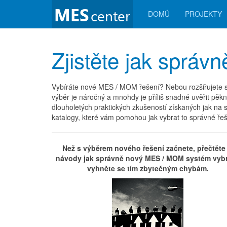
DOMŮ
PROJEKTY
Zjistěte jak sprá
Vybíráte nové MES / MOM řešení? Nebou rozšiřujete stáv
výběr je náročný a mnohdy je příliš snadné uvěřit pě
dlouholetých praktických zkušeností získaných jak na st
katalogy, které vám pomohou jak vybrat to správné řeše
Než s výběrem nového řešení začnete, přečtěte 
návody jak správně nový MES / MOM systém vybr
vyhněte se tím zbytečným chybám.