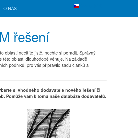
Česky (CS)
O NÁS
OM řešení
oblasti necítíte jistě, nechte si poradit. Správný
 této oblasti dlouhodobě věnuje. Na základě
ních podniků, pro vás připravilo sadu článků a
yberte si vhodného dodavatele nového řešení či
eb. Pomůže vám k tomu naše databáze dodavatelů.