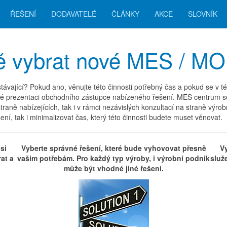
ŘEŠENÍ
DODAVATELÉ
ČLÁNKY
AKCE
SLOVNÍK
vně vybrat nové MES / M
ající? Pokud ano, věnujte této činnosti potřebný čas a pokud se v této 
kné prezentaci obchodního zástupce nabízeného řešení. MES centrum se
raně nabízejících, tak i v rámci nezávislých konzultací na straně výrob
ní, tak i minimalizovat čas, který této činnosti budete muset věnovat.
si
Vyberte správné řešení, které bude vyhovovat přesně
V
at a
vašim potřebám. Pro každý typ výroby, i výrobní podnik
služ
může být vhodné jiné řešení.